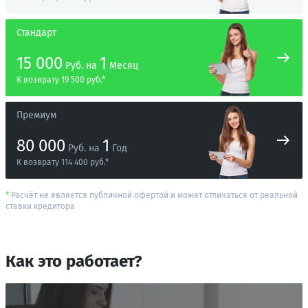
Стандарт
15 000
1
Руб.
на
Месяц
К возврату 19 500 руб.*
Премиум
80 000
1
Руб.
на
Год
К возврату 114 400 руб.*
*
Расчёт не является публичной офертой и может отличаться от реальной
ставки кредитора
Как это работает?