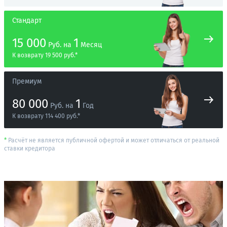
Стандарт
15 000
1
Руб.
на
Месяц
К возврату 19 500 руб.*
Премиум
80 000
1
Руб.
на
Год
К возврату 114 400 руб.*
*
Расчёт не является публичной офертой и может отличаться от реальной
ставки кредитора